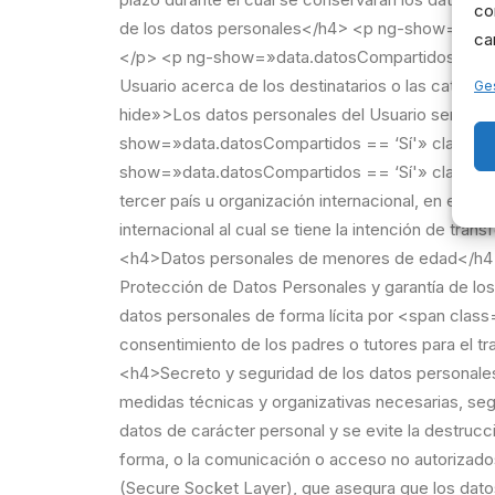
co
ca
Ges