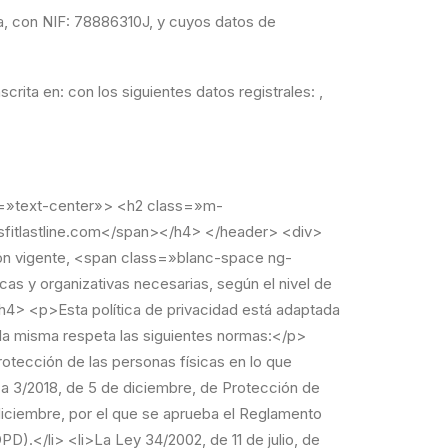
a
, con NIF:
78886310J
, y cuyos datos de
nscrita en: con los siguientes datos registrales: ,
etirar el consentimiento como darlo. Como regla general, la retirada del consentimiento no condicionará el uso del Sitio Web.</p> <p>En las ocasiones en las que el Usuario deba o pueda facilitar sus datos a través de formularios para realizar consultas, solicitar información o por motivos relacionados con el contenido del Sitio Web, se le informará en caso de que la cumplimentación de alguno de ellos sea obligatoria debido a que los mismos sean imprescindibles para el correcto desarrollo de la operación realizada.</p> <h4>Fines del tratamiento a que se destinan los datos personales</h4> <p>Los datos personales son recabados y gestionados por <span class=»blanc-space ng-binding»>CrossFit Last Line</span> con la finalidad de poder facilitar, agilizar y cumplir los compromisos establecidos entre el Sitio Web y el Usuario o el mantenimiento de la relación que se establezca en los formularios que este último rellene o para atender una solicitud o consulta.</p> <p>Igualmente, los datos podrán ser utilizados con una finalidad comercial de personalización, operativa y estadística, y actividades propias del objeto social de <span class=»blanc-space ng-binding»>CrossFit Last Line</span>, así como para la extracción, almacenamiento de datos y estudios de marketing para adecuar el Contenido ofertado al Usuario, así como mejorar la calidad, funcionamiento y navegación por el Sitio Web.</p> <p>En el momento en que se obtengan los datos personales, se informará al Usuario acerca del fin o fines específicos del tratamiento a que se destinarán los datos personales; es decir, del uso o usos que se dará a la información recopilada.</p> <h4>Períodos de retención de los datos personales</h4> <p>Los datos personales solo serán retenidos durante el tiempo mínimo necesario para los fines de su tratamiento y, en todo caso, únicamente durante el siguiente plazo: <span class=»blanc-space ng-binding»>12 meses</span>, o hasta que el Usuario solicite su supresión.</p> <p>En el momento en que se obtengan los datos personales, se informará al Usuario acerca del plazo durante el cual se conservarán los datos personales o, cuando eso no sea posible, los criterios utilizados para determinar este plazo.</p> <h4>Destinatarios de los datos personales</h4> <p ng-show=»data.datosCompartidos == ‘No'» class=»»>Los datos personales del Usuario no serán compartidos con terceros.</p> <p ng-show=»data.datosCompartidos == ‘No'» class=»»>En cualquier caso, en el momento en que se obtengan los datos personales, se informará al Usuario acerca de los destinatarios o las categorías de destinatarios de los datos personal