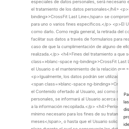
Pa
la
di
pr
id