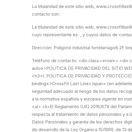
La titularidad de este sitio web,
www.crossfitlast
contacto son:
La titularidad de este sitio web,
www.crossfitlast
cuyo representante es: , y cuyos datos de conta
Dirección:
Poligono industrial torrelarragoiti 2F lo
Teléfono de contacto:
<div class=»row»> <div class=»col-xl-10 mx-auto»> <div class=»paper»> <header class=»text-center»> <h2 class=»m-auto»>POLÍTICA DE PRIVACIDAD DEL SITIO WEB</h2> <h4><span class=»blanc-space ng-binding»>www.crossfitlastline.com</span></h4> </header> <div> <h3>I. POLÍTICA DE PRIVACIDAD Y PROTECCIÓN DE DATOS</h3> <p>Respetando lo establecido en la legislación vigente, <span class=»blanc-space ng-binding»>CrossFit Last Line</span> (en adelante, también Sitio Web) se compromete a adoptar las medidas técnicas y organizativas necesarias, según el nivel de seguridad adecuado al riesgo de los datos recogidos.</p> <h4>Leyes que incorpora esta política de privacidad</h4> <p>Esta política de privacidad está adaptada a la normativa española y europea vigente en materia de protección de datos personales en internet. En concreto, la misma respeta las siguientes normas:</p> <ul> <li>El Reglamento (UE) 2016/679 del Parlamento Europeo y del Consejo, de 27 de abril de 2016, relativo a la protección de las personas físicas en lo que respecta al tratamiento de datos personales y a la libre circulación de estos datos (RGPD).</li> <li>La Ley Orgánica 3/2018, de 5 de diciembre, de Protección de Datos Personales y garantía de los derechos digitales (LOPD-GDD).</li> <li>El Real Decreto 1720/2007, de 21 de diciembre, por el que se aprueba el Reglamento de desarrollo de la Ley Orgánica 15/1999, de 13 de diciembre, de Protección de Datos de Carácter Personal (RDLOPD).</li> <li>La Ley 34/2002, de 11 de julio, de Servicios de la Sociedad de la Información y de Comercio Electrónico (LSSI-CE).</li> </ul> <h4>Identidad del responsable del tratamiento de los datos personales</h4> <p ng-show=»data.claseTitular == ‘persona'»>El responsable del tratamiento de los datos personales recogidos en <span class=»blanc-space ng-binding»>CrossFit Last Line</span> es: <span class=»blanc-space ng-binding»>Jorge Chiches García</span>, con NIF: <span class=»blanc-space ng-binding»>78886310J</span> (en adelante, Responsable del tratamiento). Sus datos de contacto son los siguientes:</p> <p ng-show=»data.claseTitular == ‘empresa'» class=»ng-hide»>El