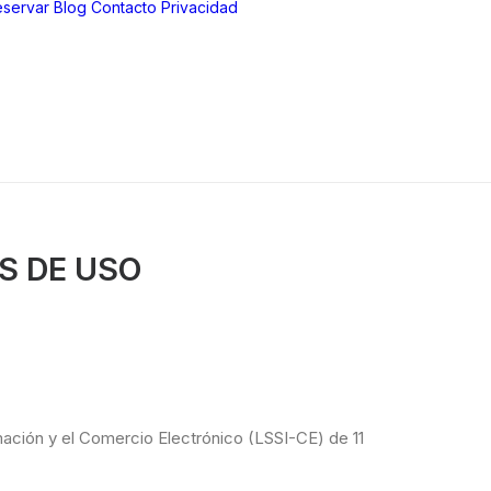
servar
Blog
Contacto
Privacidad
Aviso Legal
Política de
privacidad
Política de
cookies
S DE USO
mación y el Comercio Electrónico (LSSI-CE) de 11