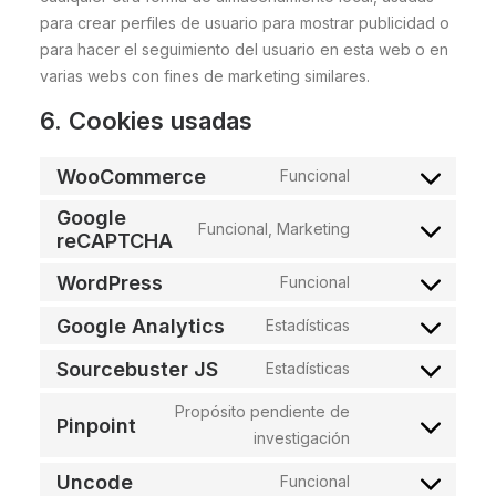
para crear perfiles de usuario para mostrar publicidad o
para hacer el seguimiento del usuario en esta web o en
varias webs con fines de marketing similares.
6. Cookies usadas
WooCommerce
Funcional
Consent
to
Google
Funcional, Marketing
Consent
reCAPTCHA
service
to
woocommerce
WordPress
Funcional
Consent
service
to
Google Analytics
google-
Estadísticas
Consent
service
recaptcha
to
Sourcebuster JS
Estadísticas
wordpress
Consent
service
to
Propósito pendiente de
google-
Pinpoint
Consent
service
investigación
analytics
to
sourcebuster-
Uncode
Funcional
Consent
service
js