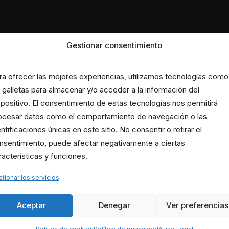
Gestionar consentimiento
ra ofrecer las mejores experiencias, utilizamos tecnologías como
s galletas para almacenar y/o acceder a la información del
spositivo. El consentimiento de estas tecnologías nos permitirá
ocesar datos como el comportamiento de navegación o las
io, 2016
9 marzo, 2016
entificaciones únicas en este sitio. No consentir o retirar el
so Gratuito de
Mitos sobre CrossFi
nsentimiento, puede afectar negativamente a ciertas
nica de Carrera
racterísticas y funciones.
by Jorge Chiches
tionar los servicios
by Jorge Chiches
Aceptar
Denegar
Ver preferencias