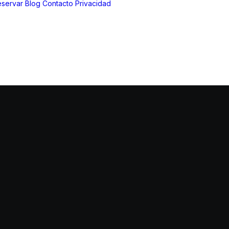
servar
Blog
Contacto
Privacidad
Aviso Legal
Política de
privacidad
Política de
cookies