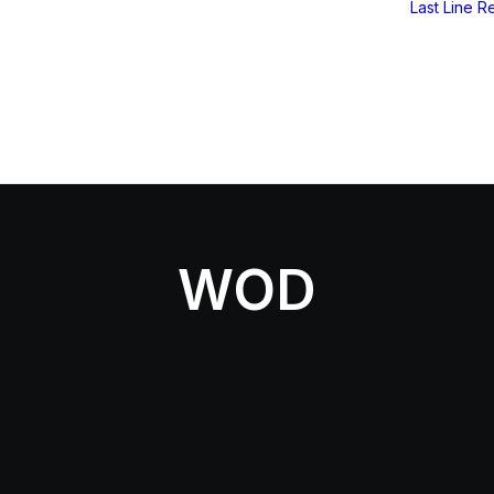
Last Line
Re
WOD