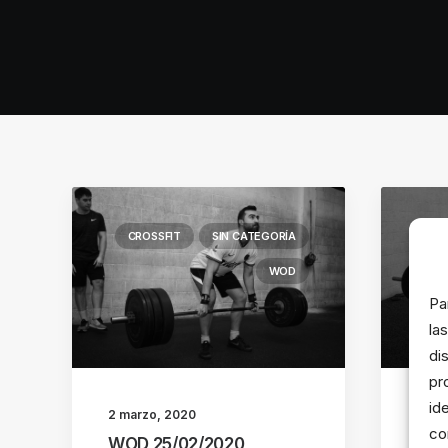
CROSSFIT
SIN CATEGORÍA
C
WOD
Pa
la
di
pr
id
2 marzo, 2020
2 ma
co
WOD 25/02/2020
WOD