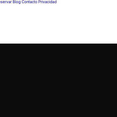
servar
Blog
Contacto
Privacidad
Aviso Legal
Política de
privacidad
Política de
cookies