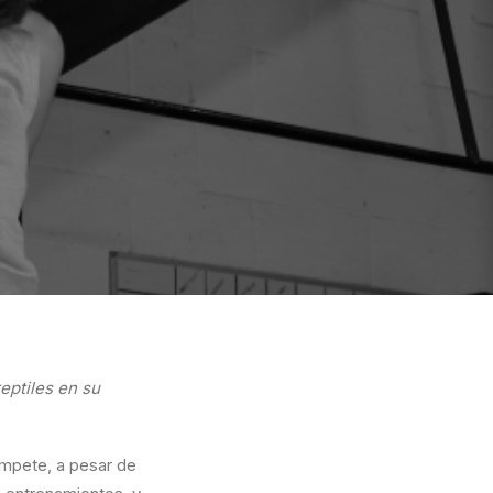
eptiles en su
ompete, a pesar de