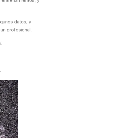
 entrenamientos, y
lgunos datos, y
 un profesional.
í.
.