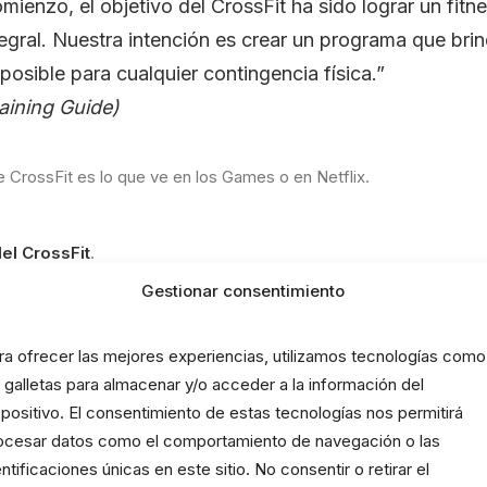
mienzo, el objetivo del CrossFit ha sido lograr un fitn
tegral. Nuestra intención es crear un programa que brin
posible para cualquier contingencia física.”
aining Guide)
 CrossFit es lo que ve en los Games o en Netflix.
el CrossFit
.
a unos pocos.
Gestionar consentimiento
into.
ra ofrecer las mejores experiencias, utilizamos tecnologías como
rossFit es
preparación física general
.
s galletas para almacenar y/o acceder a la información del
ión de PFG encontrarás algo así:
spositivo. El consentimiento de estas tecnologías nos permitirá
ocesar datos como el comportamiento de navegación o las
entificaciones únicas en este sitio. No consentir o retirar el
 todas las cualidades físicas: fuerza, resistencia, velo