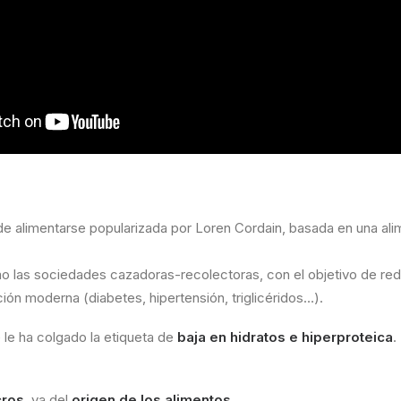
e alimentarse popularizada por Loren Cordain, basada en una ali
o las sociedades cazadoras-recolectoras, con el objetivo de re
ación moderna (diabetes, hipertensión, triglicéridos…).
le ha colgado la etiqueta de
baja en hidratos e hiperproteica
.
cros
, va del
origen de los alimentos
.