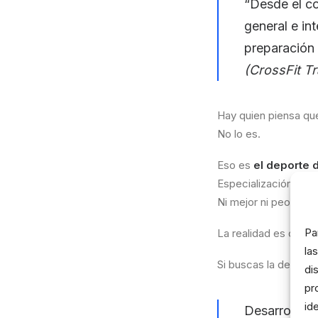
“Desde el co
general e in
preparación 
(CrossFit Tr
Hay quien piensa que
No lo es.
Eso es
el deporte d
Especialización. Par
Ni mejor ni peor. Dist
Pa
La realidad es que C
la
Si buscas la definic
di
pr
id
Desarrollo de