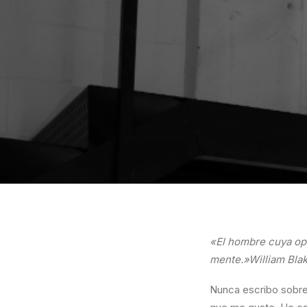
«El hombre cuya opi
mente.»William Bla
Nunca escribo sobre 