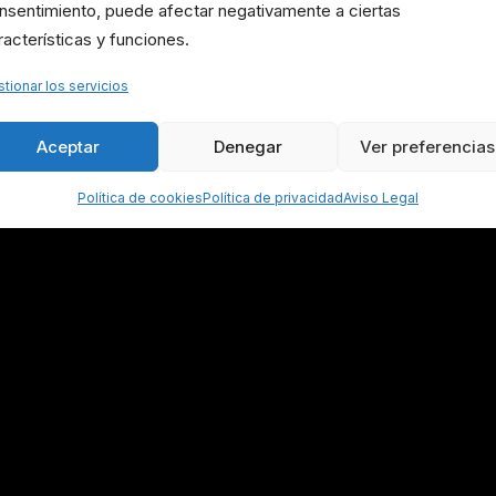
nsentimiento, puede afectar negativamente a ciertas
, etc., necesarias para cualquier actividad deportiva, i
racterísticas y funciones.
y movimientos variados.
tionar los servicios
Aceptar
Denegar
Ver preferencias
Política de cookies
Política de privacidad
Aviso Legal