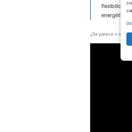
co
flexibilidad
ca
energéticos 
Ges
¿Se parece o no?