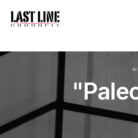
In
"Paleo