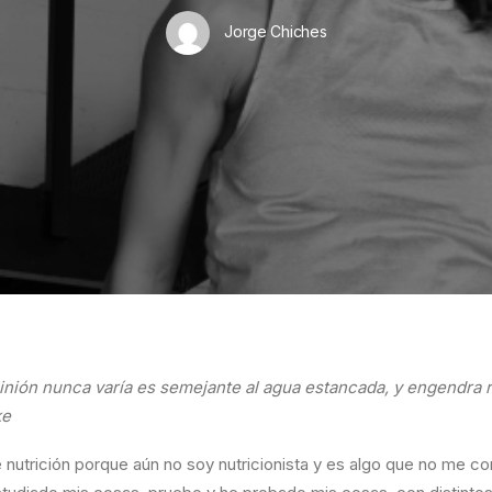
Jorge Chiches
nión nunca varía es semejante al agua estancada, y engendra r
ke
nutrición porque aún no soy nutricionista y es algo que no me c