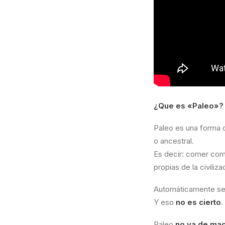
¿Que es «Paleo»?
Paleo es una forma d
o ancestral.
Es decir: comer com
propias de la civiliz
Automáticamente se 
Y eso
no es cierto
.
Paleo
no va de ma