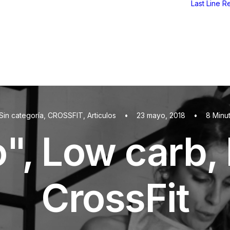
Last Line
Re
Sin categoría
,
CROSSFIT
,
Articulos
•
23 mayo, 2018
•
8 Minu
", Low carb,
CrossFit