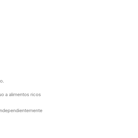
o.
uo a alimentos ricos
 independientemente