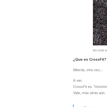
No todo es
¿Que es CrossFit?
Mierda, otra vez…
A ver.
CrossFit es
“movimie
Vale, más atrás aún.