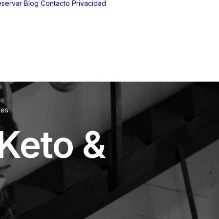
servar
Blog
Contacto
Privacidad
Aviso Legal
Política de
privacidad
Política de
cookies
tes
 Keto &