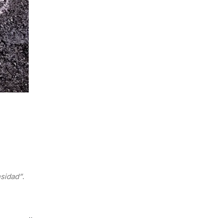
nsidad”
.