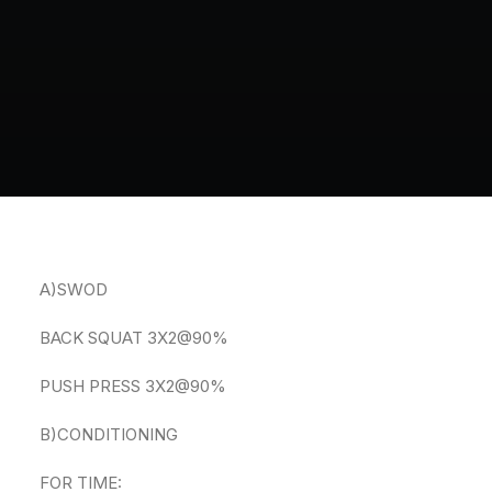
A)SWOD
BACK SQUAT 3X2@90%
PUSH PRESS 3X2@90%
B)CONDITIONING
FOR TIME: