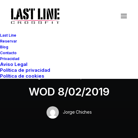
Last Line
Reservar
Blog
Contacto
Privacidad
Aviso Legal
Política de privacidad
Política de cookies
In
Sin categoría
•
8 febrero, 2019
•
1 Minute
WOD 8/02/2019
Jorge Chiches